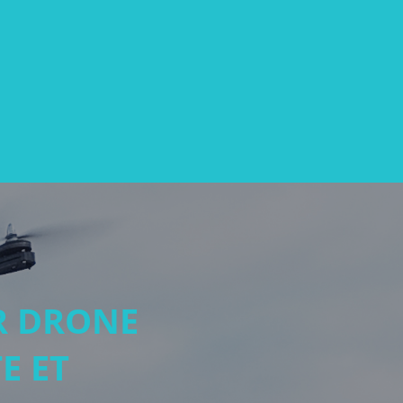
R DRONE
E ET