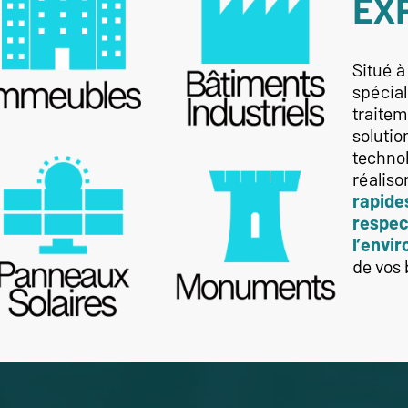
EX
Situé à
spécial
traitem
solutio
technol
réaliso
rapide
respec
l’envi
de vos 