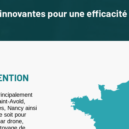
 innovantes pour une efficacit
ENTION
rincipalement
int-Avold,
s, Nancy ainsi
e soit pour
par drone,
ttoyage de