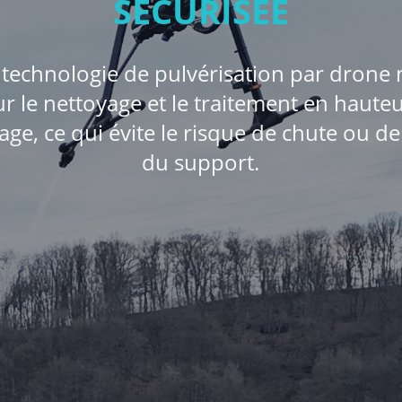
SÉCURISÉE
 technologie de pulvérisation par dron
ur le nettoyage et le traitement en hauteu
ge, ce qui évite le risque de chute ou d
du support.