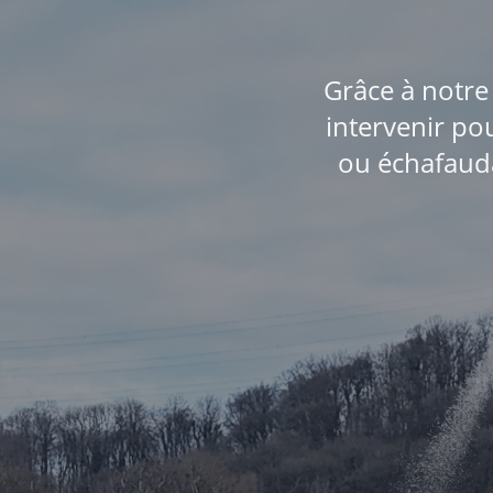
Grâce à notre
intervenir po
ou échafauda